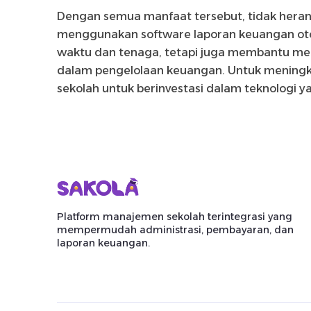
Dengan semua manfaat tersebut, tidak heran
menggunakan software laporan keuangan oto
waktu dan tenaga, tetapi juga membantu men
dalam pengelolaan keuangan. Untuk meningkatk
sekolah untuk berinvestasi dalam teknologi y
Platform manajemen sekolah terintegrasi yang
mempermudah administrasi, pembayaran, dan
laporan keuangan.