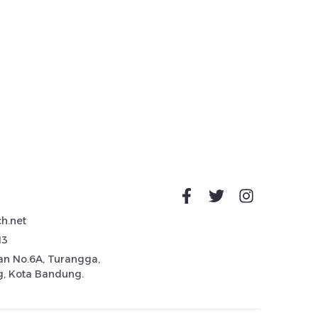
h.net
13
an No.6A, Turangga,
g, Kota Bandung.