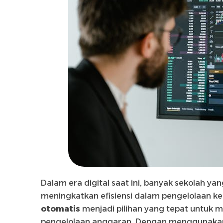
Dalam era digital saat ini, banyak sekolah ya
meningkatkan efisiensi dalam pengelolaan k
otomatis
menjadi pilihan yang tepat untuk
pengelolaan anggaran. Dengan menggunakan 