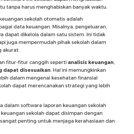
ktu tanpa harus menghabiskan banyak waktu.
 keuangan sekolah otomatis adalah
gai data keuangan. Misalnya, pengeluaran,
 dapat dikelola dalam satu sistem. Ini tidak
api juga mempermudah pihak sekolah dalam
 akurat.
an fitur-fitur canggih seperti
analisis keuangan
,
g dapat disesuaikan
. Hal ini memungkinkan
bih dalam mengenai kesehatan finansial
kolah dapat merencanakan strategi yang lebih
a dalam software laporan keuangan sekolah
ta keuangan sekolah dapat disimpan dengan
i sangat penting untuk menjaga kerahasiaan dan