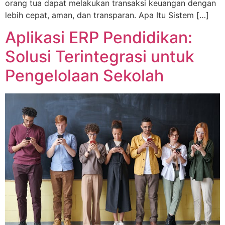
orang tua dapat melakukan transaksi keuangan dengan
lebih cepat, aman, dan transparan. Apa Itu Sistem […]
Aplikasi ERP Pendidikan:
Solusi Terintegrasi untuk
Pengelolaan Sekolah