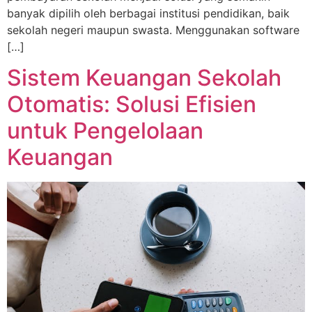
banyak dipilih oleh berbagai institusi pendidikan, baik
sekolah negeri maupun swasta. Menggunakan software
[…]
Sistem Keuangan Sekolah
Otomatis: Solusi Efisien
untuk Pengelolaan
Keuangan