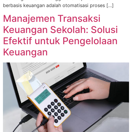
berbasis keuangan adalah otomatisasi proses […]
Manajemen Transaksi
Keuangan Sekolah: Solusi
Efektif untuk Pengelolaan
Keuangan