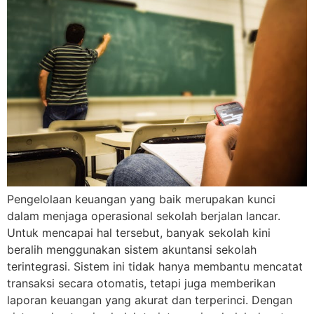
Pengelolaan keuangan yang baik merupakan kunci
dalam menjaga operasional sekolah berjalan lancar.
Untuk mencapai hal tersebut, banyak sekolah kini
beralih menggunakan sistem akuntansi sekolah
terintegrasi. Sistem ini tidak hanya membantu mencatat
transaksi secara otomatis, tetapi juga memberikan
laporan keuangan yang akurat dan terperinci. Dengan