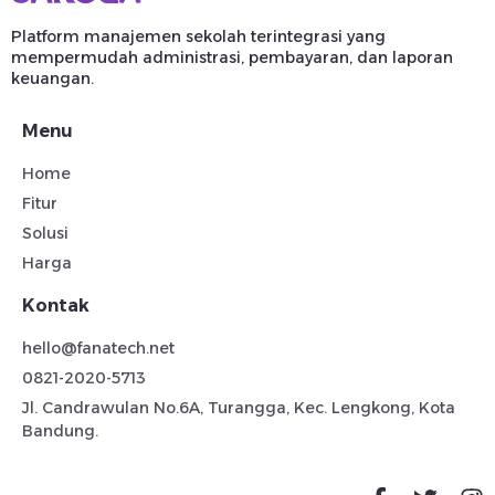
Platform manajemen sekolah terintegrasi yang
mempermudah administrasi, pembayaran, dan laporan
keuangan.
Menu
Home
Fitur
Solusi
Harga
Kontak
hello@fanatech.net
0821-2020-5713
Jl. Candrawulan No.6A, Turangga, Kec. Lengkong, Kota
Bandung.