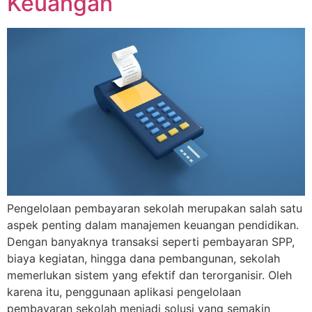
Keuangan
Pengelolaan pembayaran sekolah merupakan salah satu
aspek penting dalam manajemen keuangan pendidikan.
Dengan banyaknya transaksi seperti pembayaran SPP,
biaya kegiatan, hingga dana pembangunan, sekolah
memerlukan sistem yang efektif dan terorganisir. Oleh
karena itu, penggunaan aplikasi pengelolaan
pembayaran sekolah menjadi solusi yang semakin