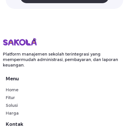
Platform manajemen sekolah terintegrasi yang
mempermudah administrasi, pembayaran, dan laporan
keuangan.
Menu
Home
Fitur
Solusi
Harga
Kontak